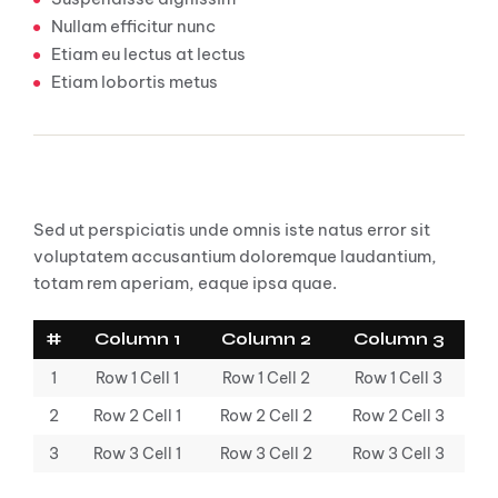
Nullam efficitur nunc
Etiam eu lectus at lectus
Etiam lobortis metus
Table
Sed ut perspiciatis unde omnis iste natus error sit
voluptatem accusantium doloremque laudantium,
totam rem aperiam, eaque ipsa quae.
#
Column 1
Column 2
Column 3
1
Row 1 Cell 1
Row 1 Cell 2
Row 1 Cell 3
2
Row 2 Cell 1
Row 2 Cell 2
Row 2 Cell 3
3
Row 3 Cell 1
Row 3 Cell 2
Row 3 Cell 3