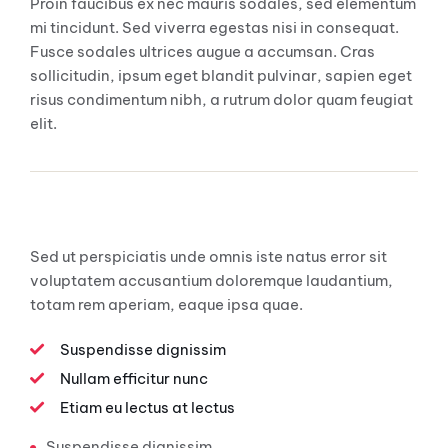
Proin faucibus ex nec mauris sodales, sed elementum
mi tincidunt. Sed viverra egestas nisi in consequat.
Fusce sodales ultrices augue a accumsan. Cras
sollicitudin, ipsum eget blandit pulvinar, sapien eget
risus condimentum nibh, a rutrum dolor quam feugiat
elit.
List Styles
Sed ut perspiciatis unde omnis iste natus error sit
voluptatem accusantium doloremque laudantium,
totam rem aperiam, eaque ipsa quae.
Suspendisse dignissim
Nullam efficitur nunc
Etiam eu lectus at lectus
Suspendisse dignissim