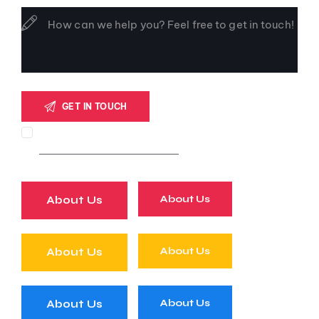
I AGREE THAT MY SUBMITTED DATA IS
COLLECTED AND STORED
.
About Us
About Us
About Us
About Us
About Us
About Us